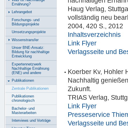
nachhaltigen Ernäh
Ernährung?
Haug Verlag, Stuttga
Lehrangebot
vollständig neu bear
Forschungs- und
Bildungsprojekte
2004, 420 S., 2012
Umsetzungsprojekte
Inhaltsverzeichnis
Wissenstransfer
Link Flyer
Unser BNE-Ansatz:
Verlagsseite und Be
Bildung für nachhaltige
Entwicklung
Expertennetzwerk
Nachhaltige Ernährung
Koerber Kv, Hohler 
(ENE) und andere
Nachhaltig genieße
Publikationen
Zukunft.
Zentrale Publikationen
TRIAS Verlag, Stuttg
Publikationen
chronologisch
Link Flyer
Bachelor- und
Masterarbeiten
Presseservice Thie
Interviews und Vorträge
Verlagsseite und Be